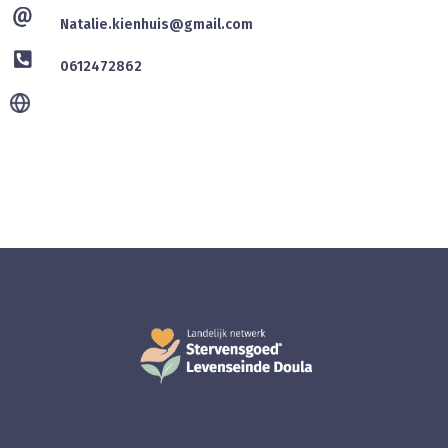
Natalie.kienhuis@gmail.com
0612472862